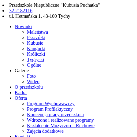
Przedszkole Niepubliczne "Kubusia Puchatka"
32 2182116
ul. Hetmańska 1, 43-100 Tychy
Nowinki
Maleństwa
Pszczółki
Kubusie
Kangurki
Króliczki
Tygryski
Ogólne
Galerie
Foto
Wideo
O przedszkolu
Kadra
Oferta
Program Wychowawczy
Program Profilaktyczny
Koncepcja pracy przedszkola
Wdrożone i realizowane programy
Kształcenie Muzyczno – Ruchowe
Zajęcia dodatkowe
Kontakt