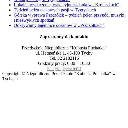
Lokalne wydarzenie, wakacyjne zadania w ,,Króliczkach”
Tydzień pełen ciekawych pasji w Tygryskach
Górska wyprawa Pszczółek – tydzień pełen przygód, muzyki
i niezwykłych spotkań
Odkrywamy tajemnice oceanów w ,,Pszczółkach”
Zapraszamy do kontaktu
Przedszkole Niepubliczne “Kubusia Puchatka”
ul. Hetmańska 1, 43-100 Tychy
Tel. 32 2182116
Godziny pracy: 6.30 – 16.30
Polityka prywatności
Copyright © Niepubliczne Przedszkole "Kubusia Puchatka" w
Tychach