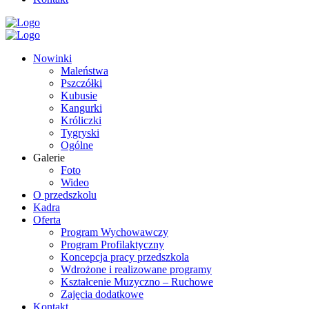
Nowinki
Maleństwa
Pszczółki
Kubusie
Kangurki
Króliczki
Tygryski
Ogólne
Galerie
Foto
Wideo
O przedszkolu
Kadra
Oferta
Program Wychowawczy
Program Profilaktyczny
Koncepcja pracy przedszkola
Wdrożone i realizowane programy
Kształcenie Muzyczno – Ruchowe
Zajęcia dodatkowe
Kontakt