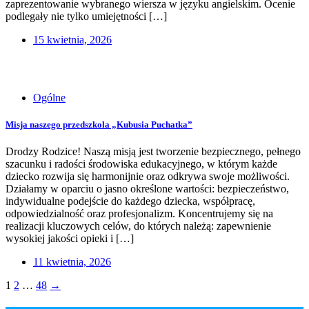
zaprezentowanie wybranego wiersza w języku angielskim. Ocenie
podlegały nie tylko umiejętności […]
15 kwietnia, 2026
Ogólne
Misja naszego przedszkola „Kubusia Puchatka”
Drodzy Rodzice! Naszą misją jest tworzenie bezpiecznego, pełnego
szacunku i radości środowiska edukacyjnego, w którym każde
dziecko rozwija się harmonijnie oraz odkrywa swoje możliwości.
Działamy w oparciu o jasno określone wartości: bezpieczeństwo,
indywidualne podejście do każdego dziecka, współpracę,
odpowiedzialność oraz profesjonalizm. Koncentrujemy się na
realizacji kluczowych celów, do których należą: zapewnienie
wysokiej jakości opieki i […]
11 kwietnia, 2026
Posts
1
2
…
48
→
navigation